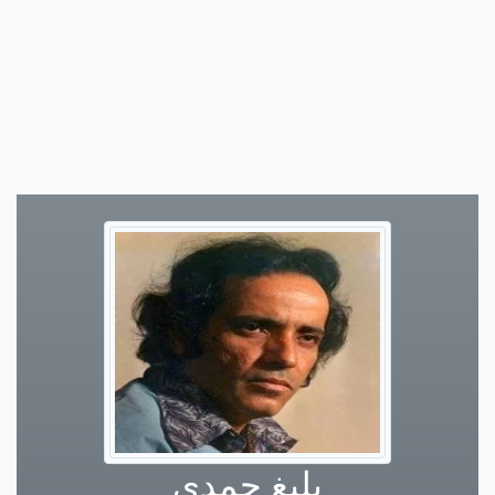
بليغ حمدي