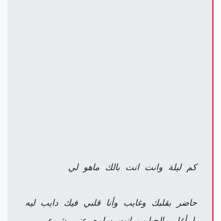
كم ليلة وانت انت بالك ماهو لي
حاضر بقلبك وغايب وأنا قلبي فيك دايب ليه
يا أغلى الحبايب انت سامع عني شيء