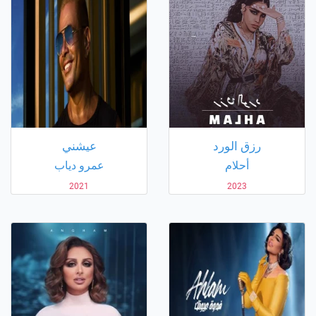
رزق الورد
عيشني
أحلام
عمرو دياب
2021
2023