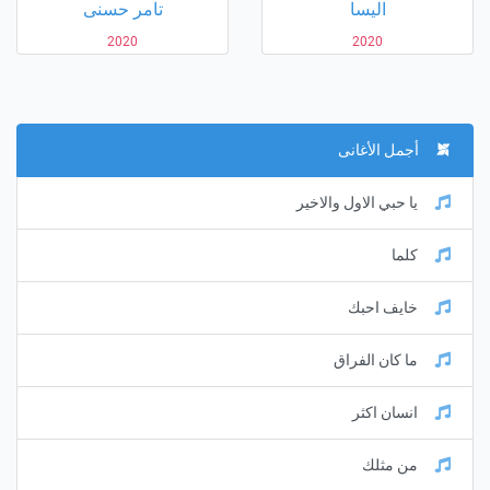
اليسا
تامر حسنى
2020
2020
أجمل الأغانى
يا حبي الاول والاخير
كلما
خايف احبك
ما كان الفراق
انسان اكثر
من مثلك