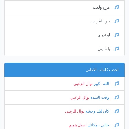
مزح ولعب
حن الغريب
لو تدري
يا منيتي
احدث كلمات الاغانى
الله - كبير
نوال الزغبي
وقت الشدة
نوال الزغبي
كان ليك وحشة
نوال الزغبي
خالي - مكانك
اصيل هميم