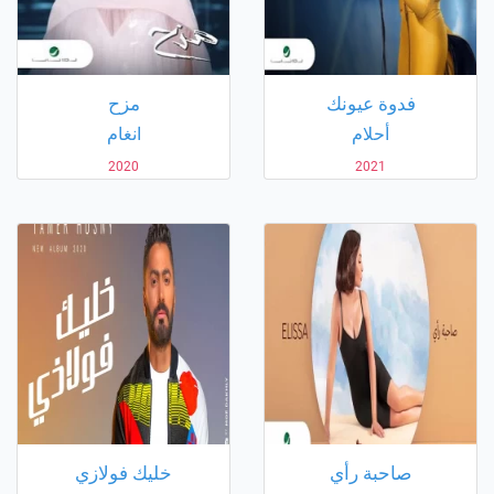
فدوة عيونك
مزح
أحلام
انغام
2020
2021
صاحبة رأي
خليك فولازي