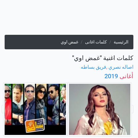
الرئيسية
كلمات اغانى
غمض اوي
كلمات اغنية "غمض اوي"
اصاله نصري
,
فريق بساطه
أغانى
2019