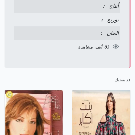
أنتاج :
توزيع :
الحان :
83 ألف مشاهدة
قد يعجبك