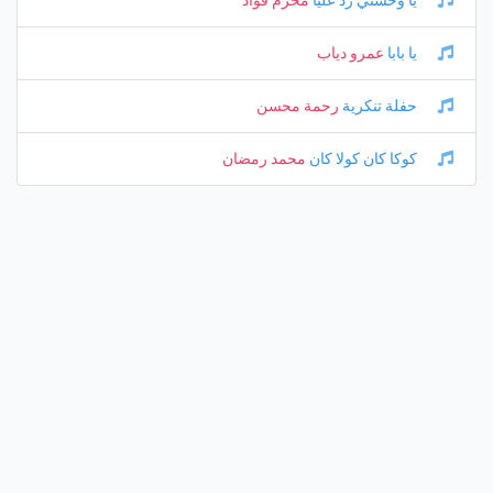
يا وحشني رد عليا
محرم فؤاد
يا بابا
عمرو دياب
حفلة تنكرية
رحمة محسن
كوكا كان كولا كان
محمد رمضان