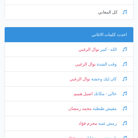
كل المعاني
احدث كلمات الاغانى
الله - كبير
نوال الزغبي
وقت الشدة
نوال الزغبي
كان ليك وحشة
نوال الزغبي
خالي - مكانك
اصيل هميم
مفيش طبطبة
محمد رمضان
رمش عينه
محرم فؤاد