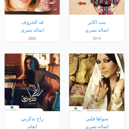
بنت اكابر
قد الحروف
اصاله نصري
اصاله نصري
2003
2019
سواها قلبي
راح تذكرني
اصاله نصري
انغام