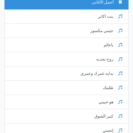
أجمل الأغانى
بنت اكابر
جيتني مكسور
ياعالم
روح نجديه
بدايه عمرك وعمري
طلبتك
هو حبيبي
كبير الشوق
إتحبني