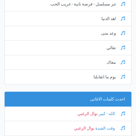
تتر مسلسل - فرصة تانية - غريب الحب
اهد الدنيا
وعد منى
تعالي
معاك
يوم ما اتقابلنا
احدث كلمات الاغانى
الله - كبير
نوال الزغبي
وقت الشدة
نوال الزغبي