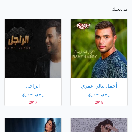
قد يعجبك
أجمل ليالي عمري
الراجل
رامي صبري
رامي صبري
2017
2015