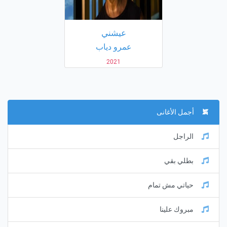
عيشني
عمرو دياب
2021
أجمل الأغانى
الراجل
بطلي بقي
حياتي مش تمام
مبروك علينا