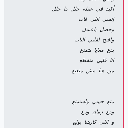
أكيد في عقله خلل دا خلل
إنسى اللي فات
وحصل ياعسل
وافتح لقلبي الباب
بدع معايا هتبدع
انا قلبي متقطع
من هنا مش متعتع
متع حبيبي واستمتع
ودع زمان ودع
و اللي كارهنا يولع