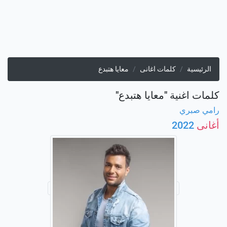
الرئيسية
كلمات اغانى
معايا هتبدع
كلمات اغنية "معايا هتبدع"
رامي صبري
أغانى
2022