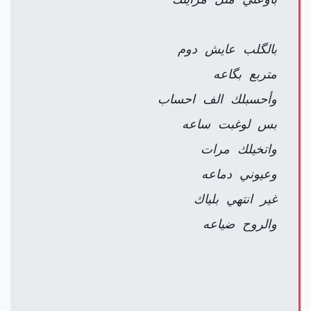
بالگلب عايش دوم
متربع بگاعه
وأحسبلك الف احساب
بس لوغبت ساعه
واتخيلك مرات
وعيوني دماعه
غير انتهي بلياك
والروح ضياعه