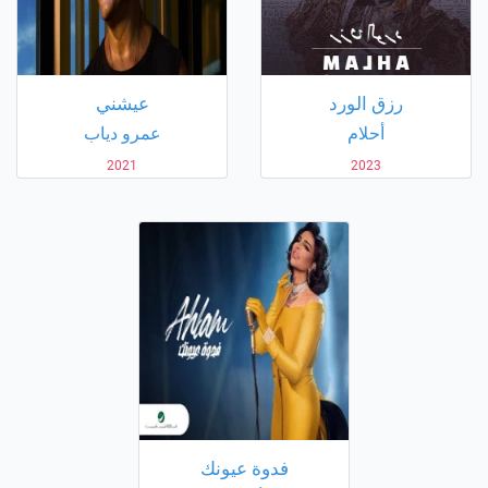
رزق الورد
عيشني
أحلام
عمرو دياب
2021
2023
فدوة عيونك