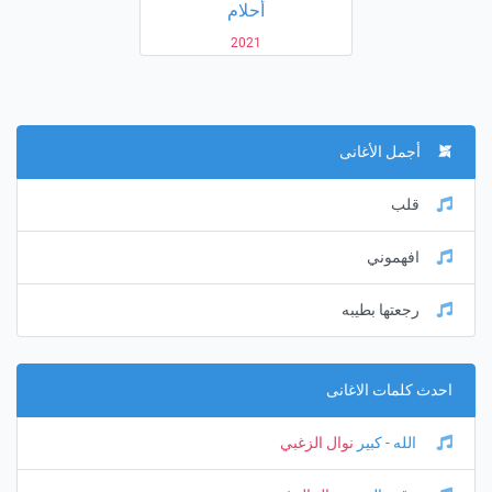
أحلام
2021
أجمل الأغانى
قلب
افهموني
رجعتها بطيبه
احدث كلمات الاغانى
الله - كبير
نوال الزغبي