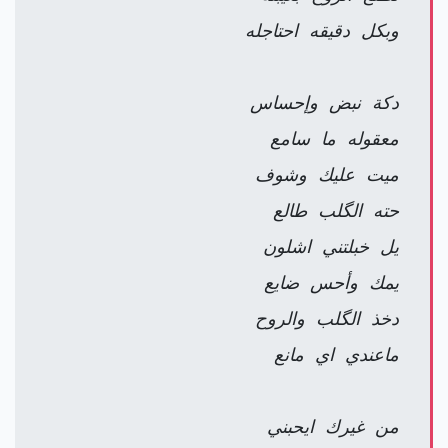
وبكل دقيقه احتاجله
دكة نبض وإحساس
معقوله ما سامع
ميت عليك وشوف
حته الگلب طالع
يل خبلتني اشلون
يمك وأحس ضايع
دخذ الگلب والروح
ماعندي اي مانع
من غيرك ايحبني