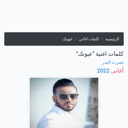
الرئيسية
كلمات اغانى
عيونك
كلمات اغنية "عيونك"
نصرت البدر
أغانى
2022