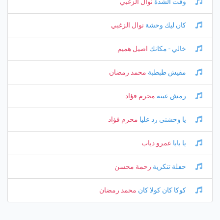
وقت الشدة
نوال الزغبي
كان ليك وحشة
نوال الزغبي
خالي - مكانك
اصيل هميم
مفيش طبطبة
محمد رمضان
رمش عينه
محرم فؤاد
يا وحشني رد عليا
محرم فؤاد
يا بابا
عمرو دياب
حفلة تنكرية
رحمة محسن
كوكا كان كولا كان
محمد رمضان