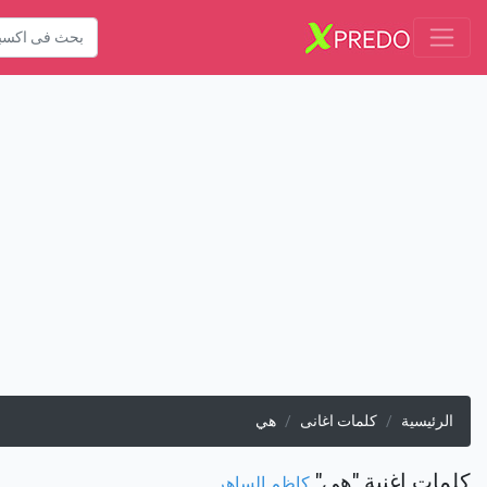
الرئيسية
كلمات اغانى
هي
كلمات اغنية "هي"
كاظم الساهر