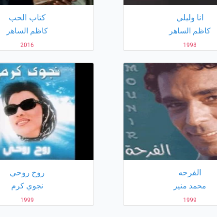
انا وليلي
كتاب الحب
كاظم الساهر
كاظم الساهر
2016
1998
الفرحه
روح روحي
محمد منير
نجوي كرم
1999
1999