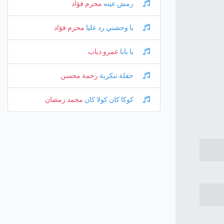
رمش عينه
محرم فؤاد
يا وحشني رد عليا
محرم فؤاد
يا بابا
عمرو دياب
حفلة تنكرية
رحمة محسن
كوكا كان كولا كان
محمد رمضان