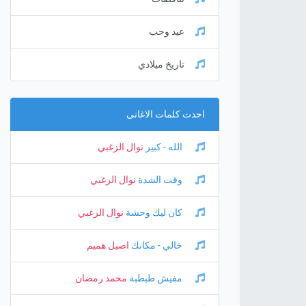
عيد وحب
تاريخ ميلادي
احدث كلمات الاغانى
الله - كبير
نوال الزغبي
وقت الشدة
نوال الزغبي
كان ليك وحشة
نوال الزغبي
خالي - مكانك
اصيل هميم
مفيش طبطبة
محمد رمضان