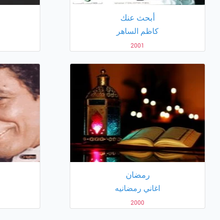
أبحث عنك
كاظم الساهر
2001
رمضان
اغاني رمضانيه
2000