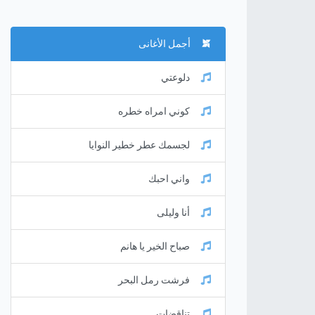
أجمل الأغانى
دلوعتي
كوني امراه خطره
لجسمك عطر خطير النوايا
واني احبك
أنا وليلى
صباح الخير يا هانم
فرشت رمل البحر
تناقضات