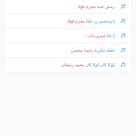
رمش عينه
محرم فؤاد
يا وحشني رد عليا
محرم فؤاد
يا بابا
عمرو دياب
حفلة تنكرية
رحمة محسن
كوكا كان كولا كان
محمد رمضان