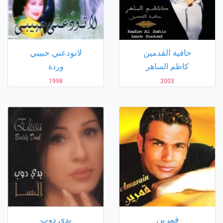
حافية القدمين
لاتودعني حبيبي
كاظم الساهر
وردة
1998
2003
قمرين
بدي دوب