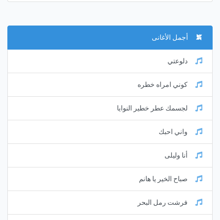
أجمل الأغانى
دلوعتي
كوني امراه خطره
لجسمك عطر خطير النوايا
واني احبك
أنا وليلى
صباح الخير يا هانم
فرشت رمل البحر