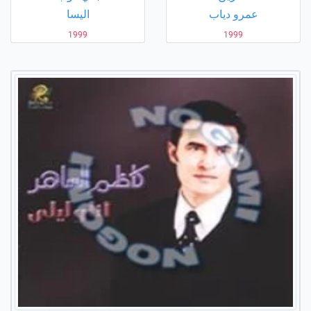
عمرو دياب
اليسا
1999
1999