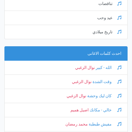
تناقضات
عيد وحب
تاريخ ميلادي
احدث كلمات الاغانى
الله - كبير
نوال الزغبي
وقت الشدة
نوال الزغبي
كان ليك وحشة
نوال الزغبي
خالي - مكانك
اصيل هميم
مفيش طبطبة
محمد رمضان