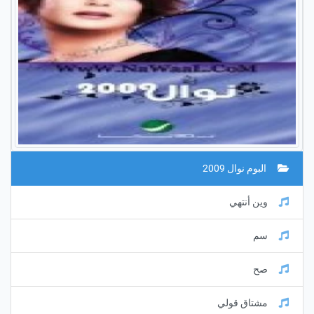
البوم نوال 2009
وين أنتهي
سم
صح
مشتاق قولي