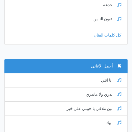
خدعه
عيون الناس
كل كلمات الفنان
أجمل الأغانى
انا انتي
تدري ولا ماتدري
لين نتلاقي يا حبيبي علي خير
ابيك