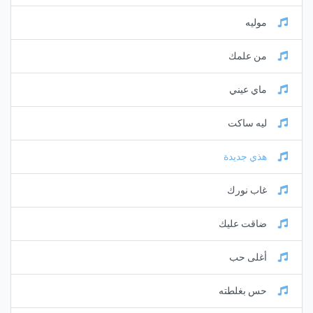
موليه
من علمك
ماي عيني
ليه ساكت
هذي جديدة
غاب نورك
ضاقت عليك
أغلى حب
حس بغلطته