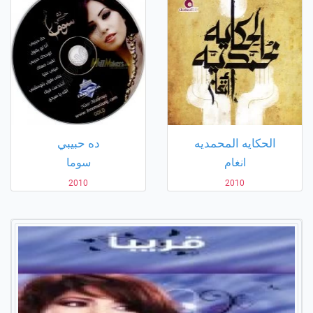
الحكايه المحمديه
ده حبيبي
انغام
سوما
2010
2010