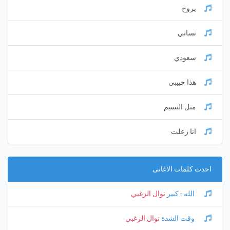
بروح
نساني
سعودي
هذا حبيبي
مثل النسيم
انا زعلت
احدث كلمات الاغانى
الله - كبير
نوال الزغبي
وقت الشدة
نوال الزغبي