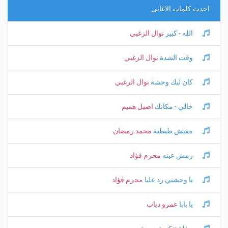
احدث كلمات الاغانى
الله - كبير
نوال الزغبي
وقت الشدة
نوال الزغبي
كان ليك وحشة
نوال الزغبي
خالي - مكانك
اصيل هميم
مفيش طبطبة
محمد رمضان
رمش عينه
محرم فؤاد
يا وحشني رد عليا
محرم فؤاد
يا بابا
عمرو دياب