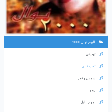
البوم نوال 2000
تهددني
تعب قلبي
شمس وقمر
روح
نجوم الليل