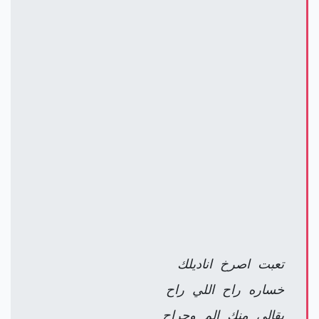
تعبت اصرخ اناديلك
خساره راح اللي راح
بقالي منك الم وجراح