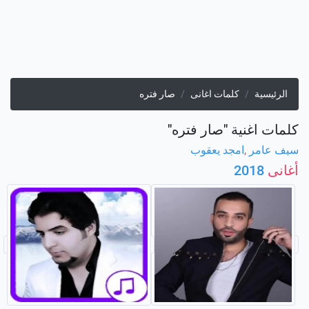
الرئيسية
كلمات اغانى
صار فتره
كلمات اغنية "صار فتره"
سيف عامر
,
امجد يعقوب
أغانى
2018