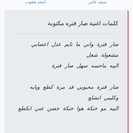
سيف عامر
امجد يعقوب
كلمات اغنية صار فتره مكتوبة
صار فترة واني ما نايم عدل اعصابي
مشعولة شعل
البيه ماحسه سهل صار فترة
صار فترة محبوبي فد مرة كطع ويايه
وكليبي انشلع
البيه مو خنكة هوا خنكة حضن عني انكطع