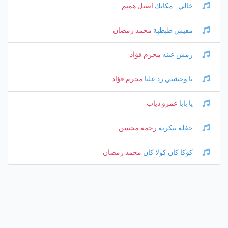
خالي - مكانك
اصيل هميم
مفيش طبطبة
محمد رمضان
رمش عينه
محرم فؤاد
يا وحشني رد عليا
محرم فؤاد
يا بابا
عمرو دياب
حفلة تنكرية
رحمة محسن
كوكا كان كولا كان
محمد رمضان