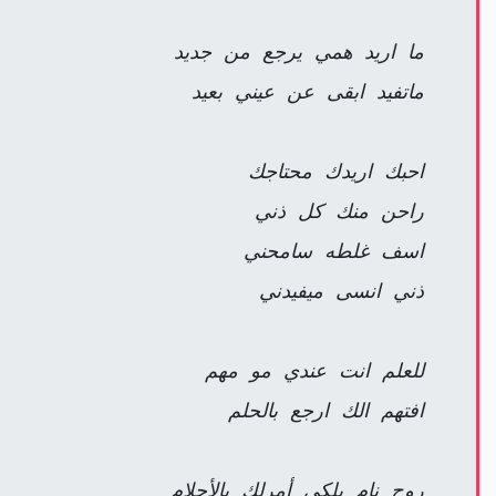
ما اريد همي يرجع من جديد
ماتفيد ابقى عن عيني بعيد
احبك اريدك محتاجك
راحن منك كل ذني
اسف غلطه سامحني
ذني انسى ميفيدني
للعلم انت عندي مو مهم
افتهم الك ارجع بالحلم
روح نام بلكي أمرلك بالأحلام