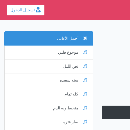
تسجيل الدخول
أجمل الأغانى
موجوع قلبي
نص الليل
سنه سعيده
كله تمام
منخبط ويه الدم
صار فتره