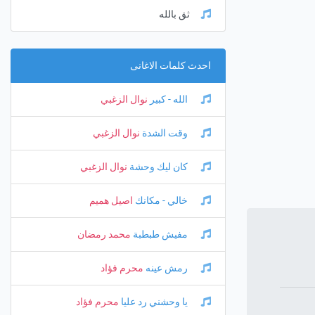
ثق بالله
احدث كلمات الاغانى
الله - كبير
نوال الزغبي
وقت الشدة
نوال الزغبي
كان ليك وحشة
نوال الزغبي
خالي - مكانك
اصيل هميم
مفيش طبطبة
محمد رمضان
رمش عينه
محرم فؤاد
يا وحشني رد عليا
محرم فؤاد