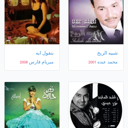
شبيه الريح
بتقول ايه
محمد عبده
ميريام فارس
2008
2001