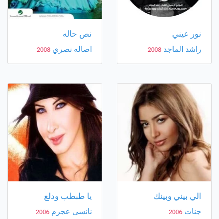
نور عيني
نص حاله
راشد الماجد
اصاله نصري
2008
2008
الي بيني وبينك
يا طبطب ودلع
جنات
نانسى عجرم
2006
2006