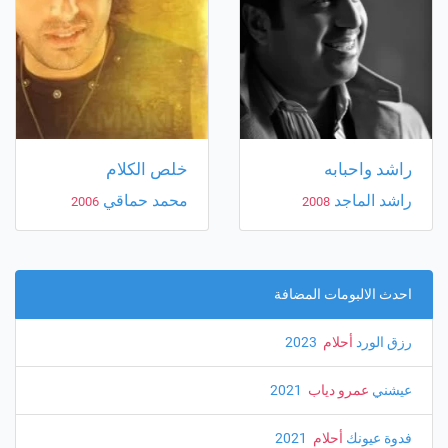
راشد واحبابه
خلص الكلام
راشد الماجد
محمد حماقي
2006
2008
احدث الالبومات المضافة
رزق الورد
أحلام
‏ 2023
عيشني
عمرو دياب
‏ 2021
فدوة عيونك
أحلام
‏ 2021