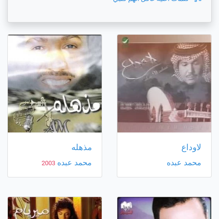
لاوداع
مذهله
محمد عبده
محمد عبده
2003