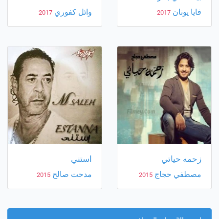
فايا يونان
وائل كفوري
2017
2017
زحمه حياتي
استني
مصطفي حجاج
مدحت صالح
2015
2015