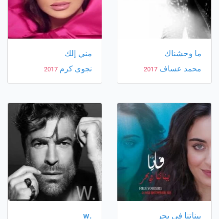
ما وحشناك
مني إلك
محمد عساف
نجوي كرم
2017
2017
بيناتنا في بحر
.w