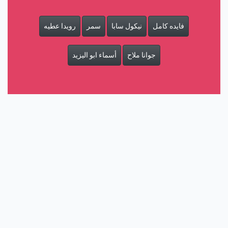
فايده كامل
نيكول سابا
سمر
رويدا عطيه
جوانا ملاح
أسماء ابو اليزيد