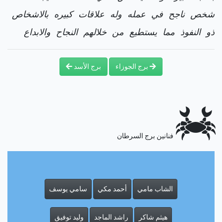
شخص ناجح في عمله وله علاقات كبيره بالاشخاص
ذو النفوذ مما يستطيع من خلالهم النجاح والابداع
برج الجوزاء
برج الأسد
فنانين برج السرطان
الشاب مامي
أحمد مكي
سامي يوسف
هيثم شاكر
راشد الماجد
وليد توفيق