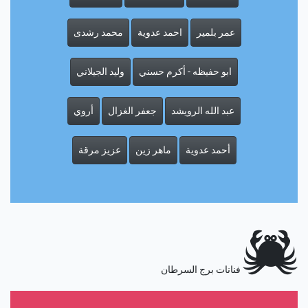
عمر بلمير
احمد عدوية
محمد رشدى
ابو حفيظه - أكرم حسني
وليد الجيلاني
عبد الله الرويشد
جعفر الغزال
أروي
أحمد عدوية
ماهر زين
عزيز مرقة
فنانات برج السرطان