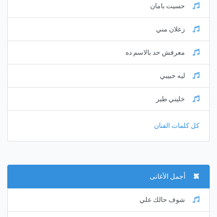
حسيت بامان
زعلان مني
معرفش حد بالاسم ده
ليه حبيبي
خليني طير
كل كلمات الفنان
أجمل الأغانى
شوف حالك علي