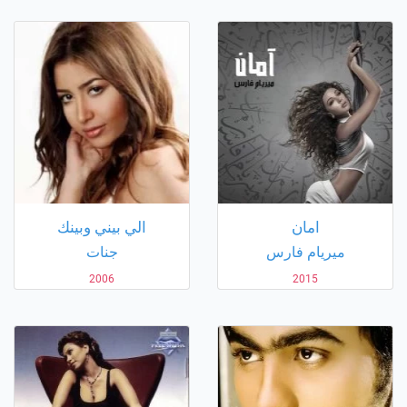
امان
الي بيني وبينك
ميريام فارس
جنات
2006
2015