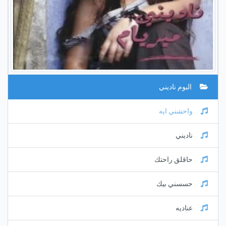
البوم ناديني
واحشني ايه
ناديني
حاقلق راحتك
حسسني بيك
عناديه