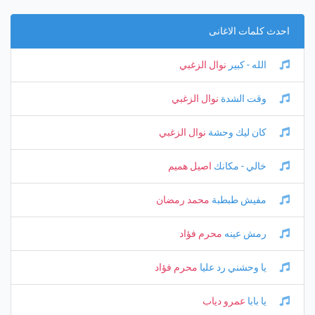
احدث كلمات الاغانى
الله - كبير
نوال الزغبي
وقت الشدة
نوال الزغبي
كان ليك وحشة
نوال الزغبي
خالي - مكانك
اصيل هميم
مفيش طبطبة
محمد رمضان
رمش عينه
محرم فؤاد
يا وحشني رد عليا
محرم فؤاد
يا بابا
عمرو دياب