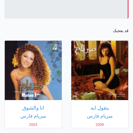
قد يعجبك
بتقول ايه
انا والشوق
ميريام فارس
ميريام فارس
2003
2008