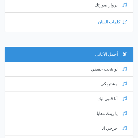
برواز صورتك
كل كلمات الفنان
أجمل الأغانى
لو بتحب حقيقي
مشتريكى
أنا قلبى ليك
يا ريتك معايا
جرحي انا