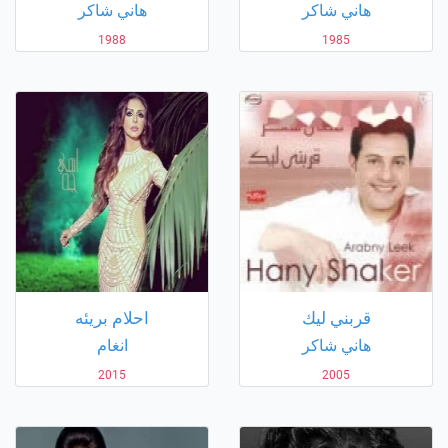
هاني شاكر
هاني شاكر
1988
1985
قربني ليك
احلام بريئه
هاني شاكر
انغام
2015
2005