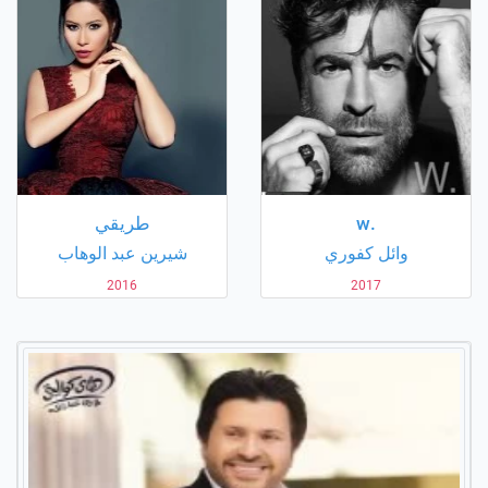
.w
طريقي
وائل كفوري
شيرين عبد الوهاب
2016
2017