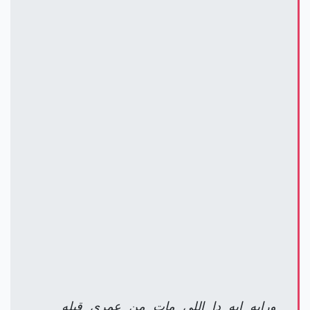
ورايه ايه دا اللي مات من عمري قبله