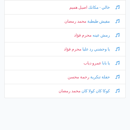
خالي - مكانك
اصيل هميم
مفيش طبطبة
محمد رمضان
رمش عينه
محرم فؤاد
يا وحشني رد عليا
محرم فؤاد
يا بابا
عمرو دياب
حفلة تنكرية
رحمة محسن
كوكا كان كولا كان
محمد رمضان