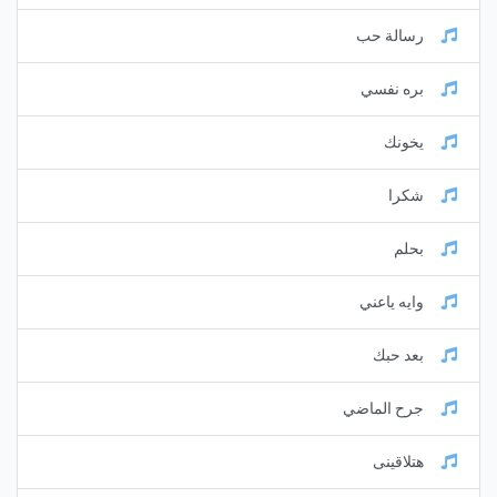
رسالة حب
بره نفسي
يخونك
شكرا
بحلم
وايه ياعني
بعد حبك
جرح الماضي
هتلاقينى