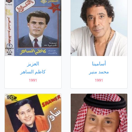
أسامينا
العزيز
محمد منير
كاظم الساهر
1991
1991