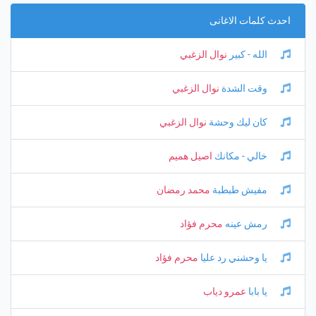
احدث كلمات الاغانى
الله - كبير
نوال الزغبي
وقت الشدة
نوال الزغبي
كان ليك وحشة
نوال الزغبي
خالي - مكانك
اصيل هميم
مفيش طبطبة
محمد رمضان
رمش عينه
محرم فؤاد
يا وحشني رد عليا
محرم فؤاد
يا بابا
عمرو دياب