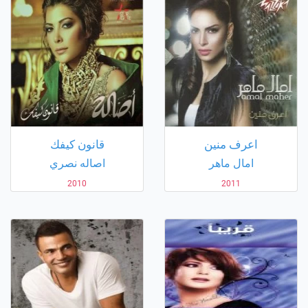
اعرف منين
قانون كيفك
امال ماهر
اصاله نصري
2010
2011