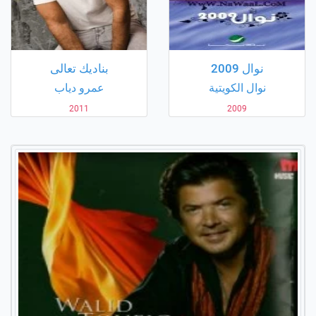
نوال 2009
بناديك تعالى
نوال الكويتية
عمرو دياب
2011
2009