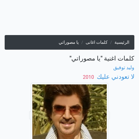
الرئيسية
كلمات اغانى
يا مصوراتي
كلمات اغنية "يا مصوراتي"
وليد توفيق
لا تعودني عليك
‏ 2010