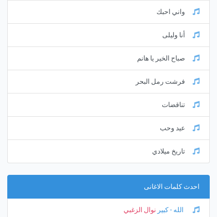
واني احبك
أنا وليلى
صباح الخير يا هانم
فرشت رمل البحر
تناقضات
عيد وحب
تاريخ ميلادي
احدث كلمات الاغانى
الله - كبير
نوال الزغبي