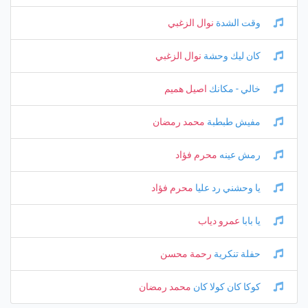
وقت الشدة
نوال الزغبي
كان ليك وحشة
نوال الزغبي
خالي - مكانك
اصيل هميم
مفيش طبطبة
محمد رمضان
رمش عينه
محرم فؤاد
يا وحشني رد عليا
محرم فؤاد
يا بابا
عمرو دياب
حفلة تنكرية
رحمة محسن
كوكا كان كولا كان
محمد رمضان