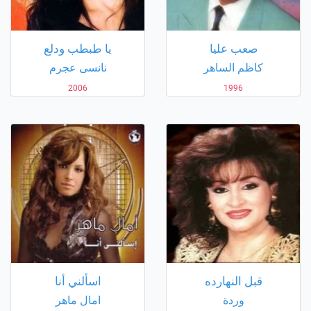
صعب عليا
يا طبطب ودلع
كاظم الساهر
نانسى عجرم
2006
1996
قبل النهارده
اسألني أنا
وردة
امال ماهر