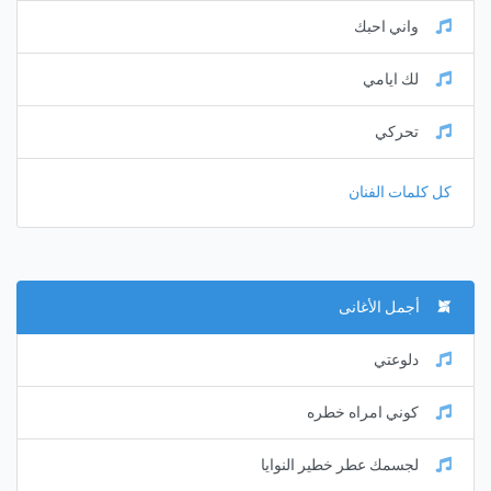
واني احبك
لك ايامي
تحركي
كل كلمات الفنان
أجمل الأغانى
دلوعتي
كوني امراه خطره
لجسمك عطر خطير النوايا