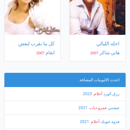
احله الليالي
كل ما نقرب لبعض
هاني شاكر
انغام
2007
2007
احدث الالبومات المضافة
رزق الورد
أحلام
‏ 2023
عيشني
عمرو دياب
‏ 2021
فدوة عيونك
أحلام
‏ 2021