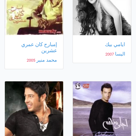
ايامي بيك
إمبارح كان عمري
عشرين
اليسا
2007
محمد منير
2005