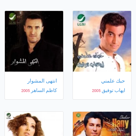
حبك علمني
انتهى المشوار
ايهاب توفيق
كاظم الساهر
2005
2005