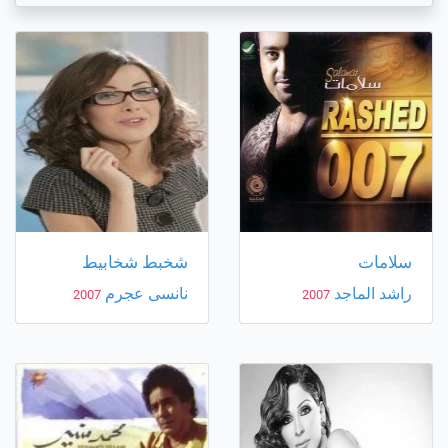
سلامات
شخبط شخابيط
راشد الماجد
نانسى عجرم
2007
2007