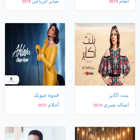
انغام
صابر الرباعي
2019
2019
بنت اكابر
فدوة عيونك
اصاله نصري
أحلام
2021
2019