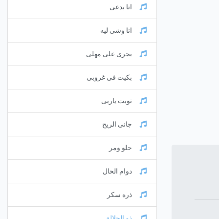
انا بدعى
انا وشى ليه
بجرى على مهلى
بكيت فى غروبى
توبت ياربى
جانى الريح
حلو ومر
دوام الحال
ذره سكر
ذو الجلالة