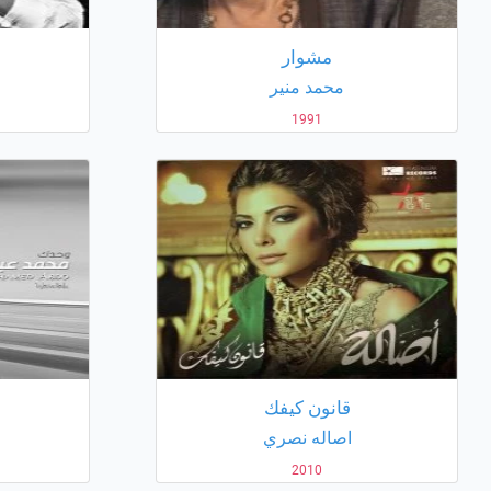
مشوار
محمد منير
1991
قانون كيفك
اصاله نصري
2010