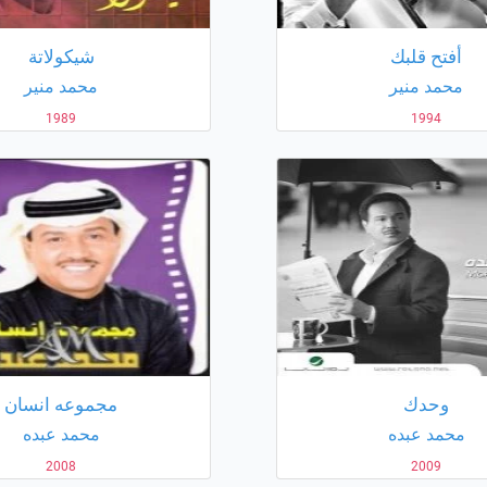
أفتح قلبك
شيكولاتة
محمد منير
محمد منير
1989
1994
وحدك
مجموعه انسان
محمد عبده
محمد عبده
2008
2009