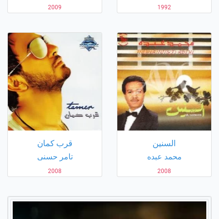
2009
1992
السنين
قرب كمان
محمد عبده
تامر حسنى
2008
2008