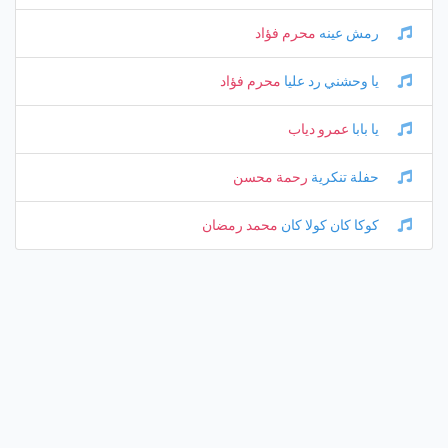
رمش عينه
محرم فؤاد
يا وحشني رد عليا
محرم فؤاد
يا بابا
عمرو دياب
حفلة تنكرية
رحمة محسن
كوكا كان كولا كان
محمد رمضان