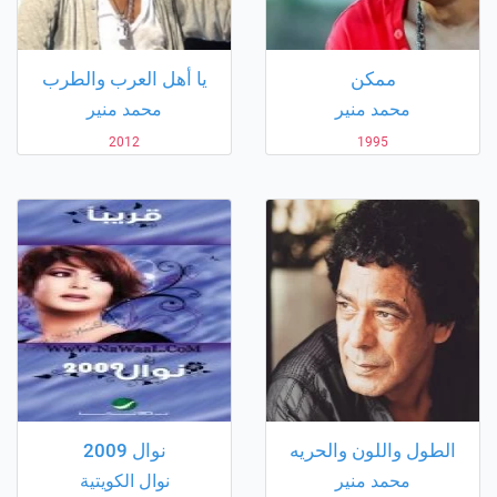
ممكن
يا أهل العرب والطرب
محمد منير
محمد منير
2012
1995
الطول واللون والحريه
نوال 2009
محمد منير
نوال الكويتية