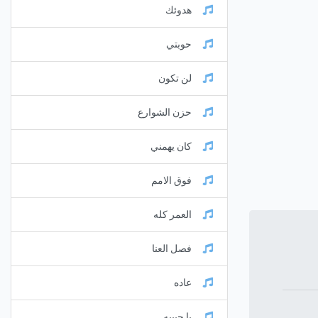
هدوئك
حوبتي
لن تكون
حزن الشوارع
كان يهمني
فوق الامم
العمر كله
فصل العنا
عاده
يا حبيبه