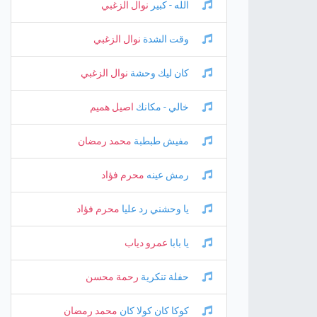
الله - كبير
نوال الزغبي
وقت الشدة
نوال الزغبي
كان ليك وحشة
نوال الزغبي
خالي - مكانك
اصيل هميم
مفيش طبطبة
محمد رمضان
رمش عينه
محرم فؤاد
يا وحشني رد عليا
محرم فؤاد
يا بابا
عمرو دياب
حفلة تنكرية
رحمة محسن
كوكا كان كولا كان
محمد رمضان