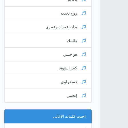
روح نجديه
بدايه عمرك وعمري
طلبتك
هو حبيبي
كبير الشوق
غمض اوي
إتحبني
احدث كلمات الاغانى