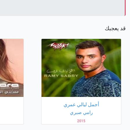
قد يعجبك
أجمل ليالي عمري
رامي صبري
2015