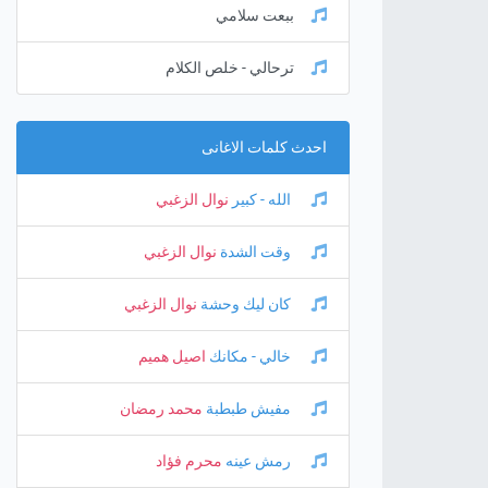
ببعت سلامي
ترحالي - خلص الكلام
احدث كلمات الاغانى
الله - كبير
نوال الزغبي
وقت الشدة
نوال الزغبي
كان ليك وحشة
نوال الزغبي
خالي - مكانك
اصيل هميم
مفيش طبطبة
محمد رمضان
رمش عينه
محرم فؤاد