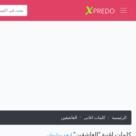
الرئيسية
كلمات اغانى
العاشقين
كلمات اغنية "العاشقين"
ادهم سليمان