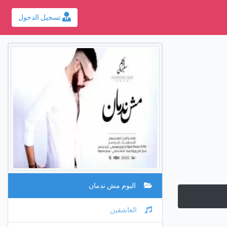
تسجيل الدخول
البوم مش ندمان
العاشقين