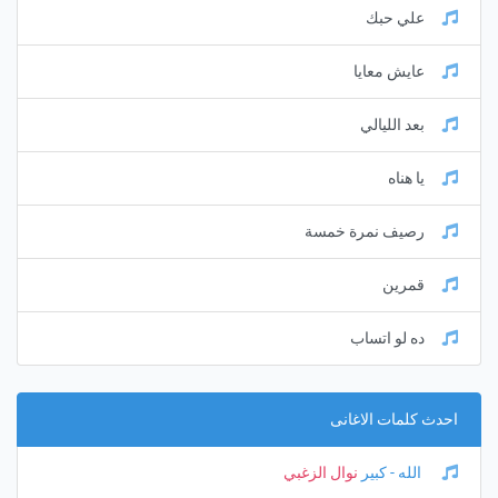
علي حبك
عايش معايا
بعد الليالي
يا هناه
رصيف نمرة خمسة
قمرين
ده لو اتساب
احدث كلمات الاغانى
الله - كبير
نوال الزغبي