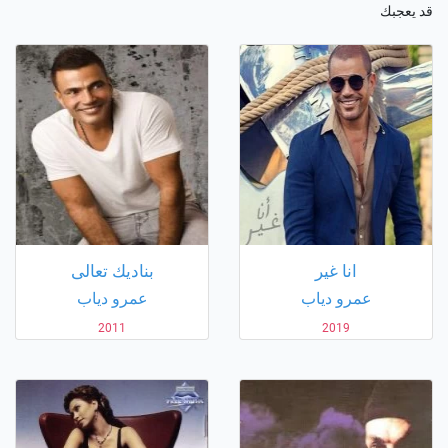
قد يعجبك
انا غير
بناديك تعالى
عمرو دياب
عمرو دياب
2011
2019