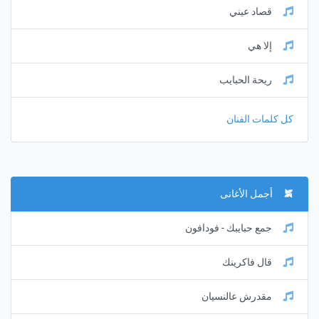
قصاد عيني
إلا هي
ريحة الحبايب
كل كلمات الفنان
أجمل الأغانى
جمع حبايبك - فودافون
قال فاكرينك
مقدرش عالنسيان