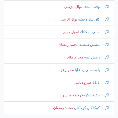
وقت الشدة
نوال الزغبي
كان ليك وحشة
نوال الزغبي
خالي - مكانك
اصيل هميم
مفيش طبطبة
محمد رمضان
رمش عينه
محرم فؤاد
يا وحشني رد عليا
محرم فؤاد
يا بابا
عمرو دياب
حفلة تنكرية
رحمة محسن
كوكا كان كولا كان
محمد رمضان