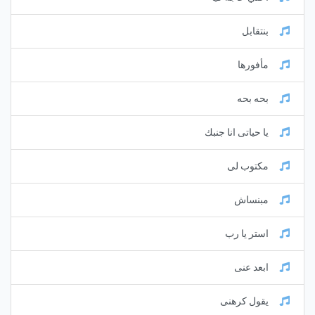
بنتقابل
مأفورها
بحه بحه
يا حياتى انا جنبك
مكتوب لى
مبنساش
استر يا رب
ابعد عنى
يقول كرهنى