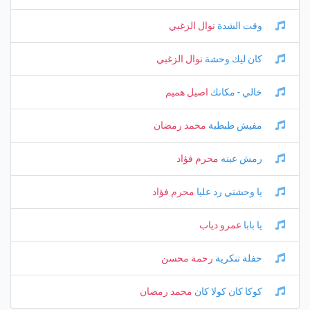
وقت الشدة
نوال الزغبي
كان ليك وحشة
نوال الزغبي
خالي - مكانك
اصيل هميم
مفيش طبطبة
محمد رمضان
رمش عينه
محرم فؤاد
يا وحشني رد عليا
محرم فؤاد
يا بابا
عمرو دياب
حفلة تنكرية
رحمة محسن
كوكا كان كولا كان
محمد رمضان