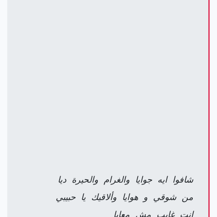
شافوا ايه جوايا والغرام والحيرة ديا
من شوقي و هوايا وألاقيك يا حبيبي
انت غايب مش معايا