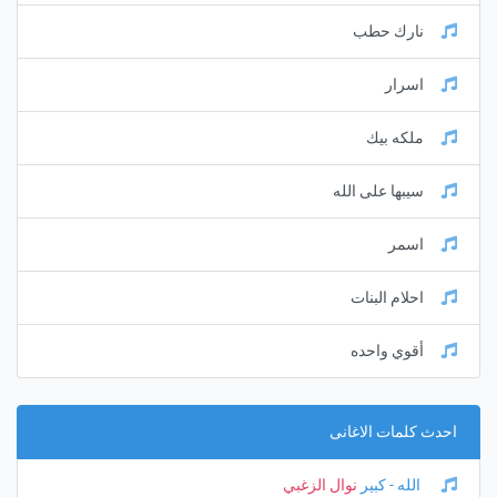
نارك حطب
اسرار
ملكه بيك
سيبها على الله
اسمر
احلام البنات
أقوي واحده
احدث كلمات الاغانى
الله - كبير
نوال الزغبي