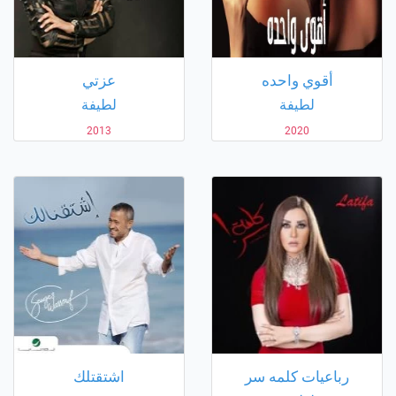
أقوي واحده
عزتي
لطيفة
لطيفة
2013
2020
رباعيات كلمه سر
اشتقتلك