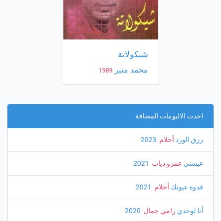
شيكولاتة
محمد منير
1989
احدث الالبومات المضافة
رزق الورد
أحلام
‏ 2023
عيشني
عمرو دياب
‏ 2021
فدوة عيونك
أحلام
‏ 2021
أنا لوحدي
رامي جمال
‏ 2020