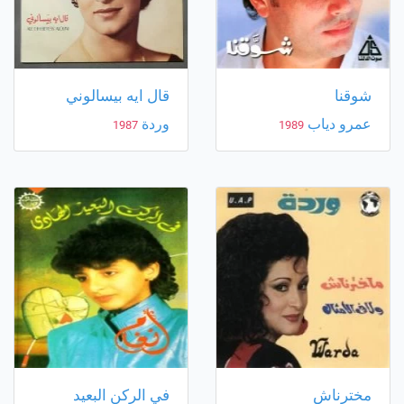
شوقنا
قال ايه بيسالوني
عمرو دياب
وردة
1987
1989
مخترناش
في الركن البعيد