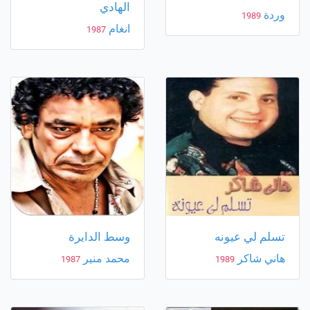
الهادي
وردة
1989
انغام
1987
تسلم لي عيونه
وسط الدايرة
هاني شاكر
محمد منير
1987
1989