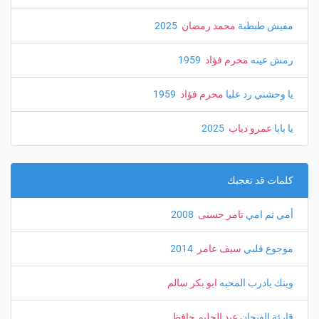
مفيش طبطبة
محمد رمضان
‏ 2025
رمش عينه
محرم فؤاد
‏ 1959
يا وحشني رد عليا
محرم فؤاد
‏ 1959
يا بابا
عمرو دياب
‏ 2025
كلمات قد تعجبك
أمي ثم امي
تامر حسنى
‏ 2008
موجوع قلبي
سيف عامر
‏ 2014
وينك يادرب المحبه
ابو بكر سالم
قارئة الفنجان
عبد الحليم حافظ