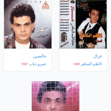
غزال
خالصين
كاظم الساهر
عمرو دياب
1987
1989