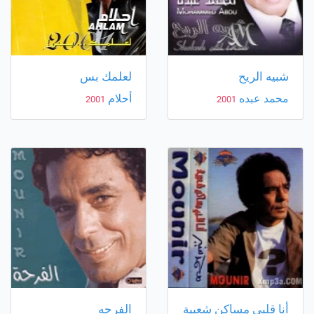
شبيه الريح
لعلمك بس
محمد عبده
أحلام
2001
2001
أنا قلبي مساكن شعبية
الفرحه