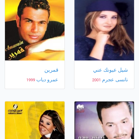
شيل عيونك عني
قمرين
نانسى عجرم
عمرو دياب
1999
2001