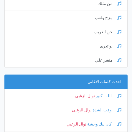
من مثلك
مزح ولعب
حن الغريب
لو تدري
متغير علي
احدث كلمات الاغانى
الله - كبير
نوال الزغبي
وقت الشدة
نوال الزغبي
كان ليك وحشة
نوال الزغبي