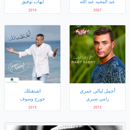
عبد المجيد عبد الله
ايهاب توفيق
2016
2007
أجمل ليالي عمري
اشتقتلك
رامي صبري
جورج وسوف
2015
2015