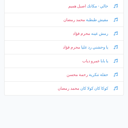
خالي - مكانك
اصيل هميم
مفيش طبطبة
محمد رمضان
رمش عينه
محرم فؤاد
يا وحشني رد عليا
محرم فؤاد
يا بابا
عمرو دياب
حفلة تنكرية
رحمة محسن
كوكا كان كولا كان
محمد رمضان