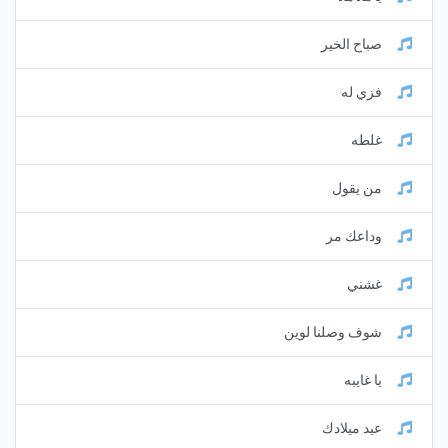
صباح الخير
فزي له
غلطه
من يقول
وداعك مر
غشني
شوف وصلنا لوين
يا غايبه
عيد ميلادك