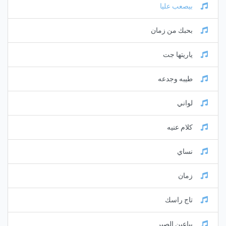
بيصعب عليا
بحبك من زمان
ياريتها جت
طيبه وجدعه
لواني
كلام عنيه
نساي
زمان
تاج راسك
بياعين الصبر