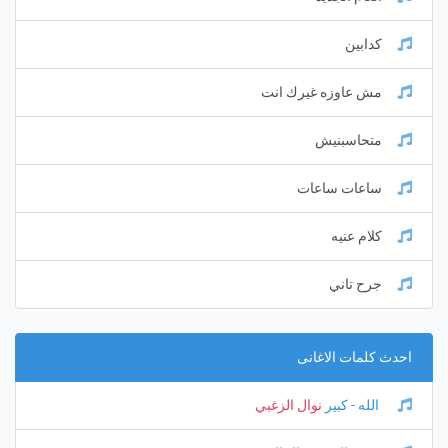
كدابين
مش عاوزه غيرك انت
متحاسبنيش
ساعات ساعات
كلام عنيه
جرح تاني
احدث كلمات الاغانى
الله - كبير
نوال الزغبي