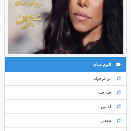
البوم نساي
ابو الرجوله
حبه جنه
كدابين
ضعفي