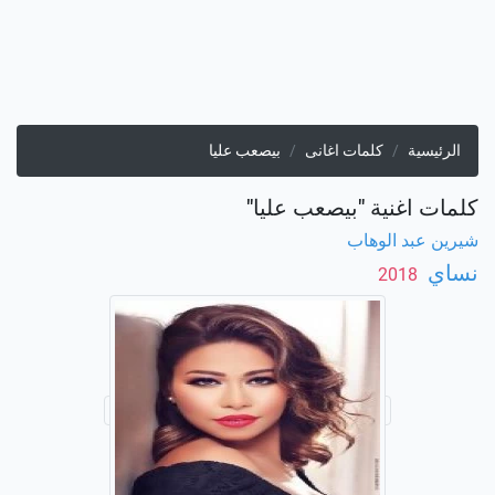
الرئيسية
كلمات اغانى
بيصعب عليا
كلمات اغنية "بيصعب عليا"
شيرين عبد الوهاب
نساي
‏ 2018