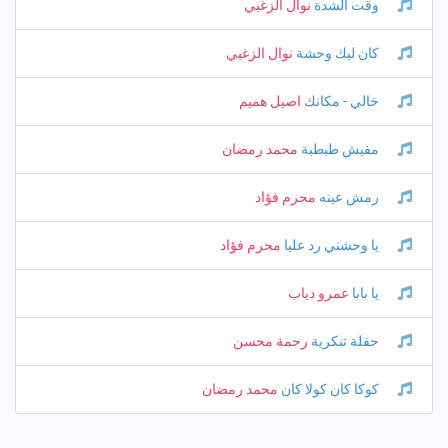
وقت الشدة
نوال الزغبي
كان ليك وحشة
نوال الزغبي
خالي - مكانك
اصيل هميم
مفيش طبطبة
محمد رمضان
رمش عينه
محرم فؤاد
يا وحشني رد عليا
محرم فؤاد
يا بابا
عمرو دياب
حفلة تنكرية
رحمة محسن
كوكا كان كولا كان
محمد رمضان