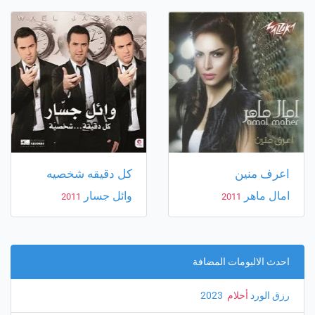
اعرف منين
كل دقيقه شخصيه
امال ماهر
وائل جسار
2011
2011
احدث الالبومات المضافة
رزق الورد
أحلام
‏ 2023