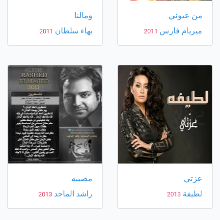
من عيوني
ومالنا
ميريام فارس
بهاء سلطان
2011
2011
عزتي
مصيبه
لطيفة
راشد الماجد
2013
2013