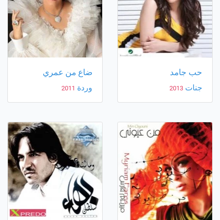
حب جامد
ضاع من عمري
جنات
وردة
2011
2013