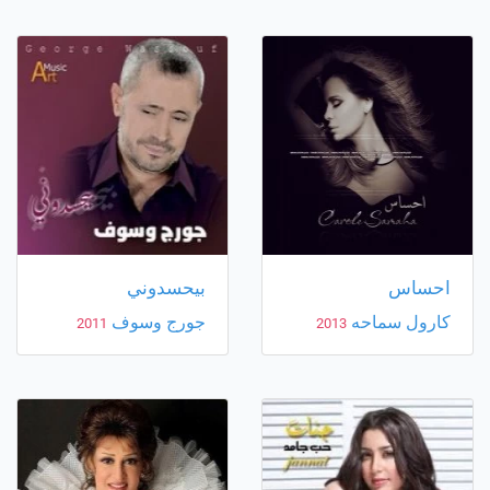
احساس
بيحسدوني
كارول سماحه
جورج وسوف
2011
2013