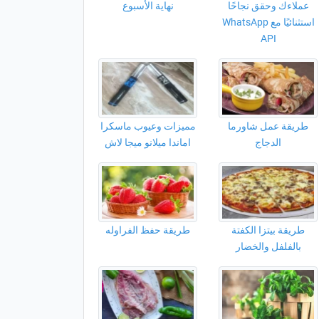
عملاءك وحقق نجاحًا
نهاية الأسبوع
استثنائيًا مع WhatsApp
API
طريقة عمل شاورما
مميزات وعيوب ماسكرا
الدجاج
اماندا ميلانو ميجا لاش
طريقة بيتزا الكفتة
طريقة حفظ الفراوله
بالفلفل والخضار