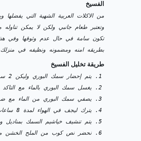
الفسيخ
من الاكلات العربية الشهية التي يفضلها و
وتعتبر طعام جانبي ولكن لا يمكن تناوله 
تكون سامة في حال عدم وثوقها وفي هذه
بطريقه امنه ومضمونه ونظيفه في منزلك
طريقة تخليل الفسيخ
يتم إحضار سمك البوري وليكن 2 سمكة بوزن 1 كيلو .
يغسل سمك البوري بالماء مع التاكد
يصفي سمك البوري من الماء مع ضرو
يترك ليجف في الهواء لمدة 8 ساعات مع ضرورة تقليبها .
يتم تنشيف خياشيم السمك بمناديل ور
نحضر نص كوب من الملح الخشن مض