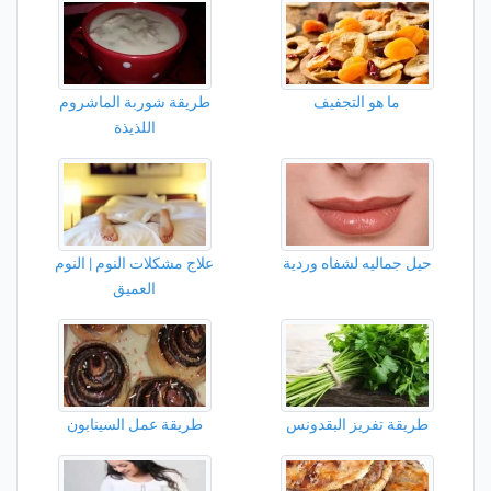
ما هو التجفيف
طريقة شوربة الماشروم
اللذيذة
حيل جماليه لشفاه وردية
علاج مشكلات النوم | النوم
العميق
طريقة تفريز البقدونس
طريقة عمل السينابون