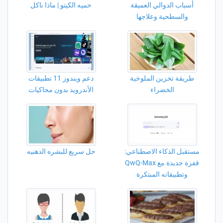
أسباب الدوالي العميقة
حميه الكيتو | ماذا ناكل
والسطحية وعلاجها
طريقة تخزين الملوخية
دعم ويندوز 11 تطبيقات
الخضراء
الأندرويد بدون محاكيات
مستقبل الذكاء الاصطناعي:
حل سريع للبشره الدهنيه
قفزة جديدة مع QwQ-Max
وتطبيقاته المبتكرة