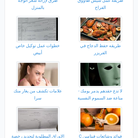
طريقة عمل شيش طاووق
طرق لإزالة شعر الوجه
الفراخ
بالمنزل
طريقه حفظ الدجاج في
خطوات عمل توكيل خاص
الفريزر
أبيض
لا تدع حقدهم يدمر يومك -
علامات تكشف من يغار منك
مناعة ضد السموم النفسية
سرا
فوائد وشائعات فيتامين C
الاوراق المطلوبة لتجديد رخصة