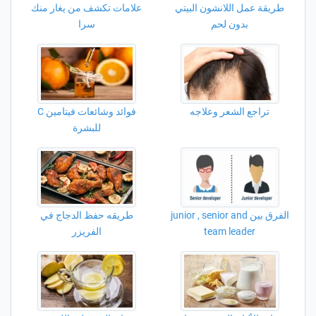
طريقة عمل اللانشون البيتي
علامات تكشف من يغار منك
بدون لحم
سرا
تراجع الشعر وعلاجه
فوائد وشائعات فيتامين C
للبشرة
الفرق بين junior , senior and
طريقه حفظ الدجاج في
team leader
الفريزر