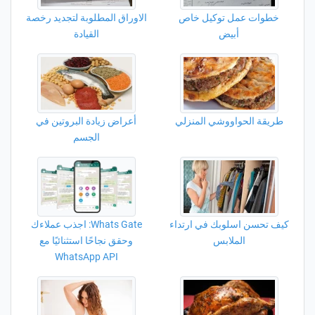
خطوات عمل توكيل خاص
الاوراق المطلوبة لتجديد رخصة
أبيض
القيادة
طريقة الحواووشي المنزلي
أعراض زيادة البروتين في
الجسم
كيف تحسن اسلوبك في ارتداء
Whats Gate: اجذب عملاءك
الملابس
وحقق نجاحًا استثنائيًا مع
WhatsApp API