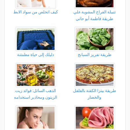
تتبيلة الفراخ المشوية علي
كيف اتخلص من سواد الابط
طريقة فاطمة أبو حاتي
طريقة تفريز السبانخ
دليلك إلى حياة مطمئنة
طريقة بيتزا الكفتة بالفلفل
الذهب السائل: فوائد زيت
والخضار
الزيتون ومحاذير استخدامه